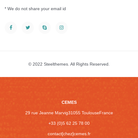
* We do not share your email id
© 2022 Steelthemes. All Rights Reserved.
CEMES
29 rue Jeanne Marvig
31055 Toulouse
France
+33 (0)5 62 25 78 00
contact[chez]cemes.fr