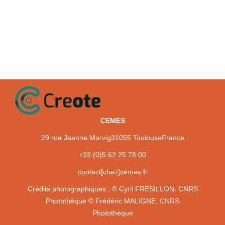
CEMES
29 rue Jeanne Marvig
31055 Toulouse
France
+33 (0)5 62 25 78 00
contact[chez]cemes.fr
Crédits photographiques :
© Cyril FRESILLON. CNRS
Photothèque
© Frédéric MALIGNE. CNRS
Photothèque