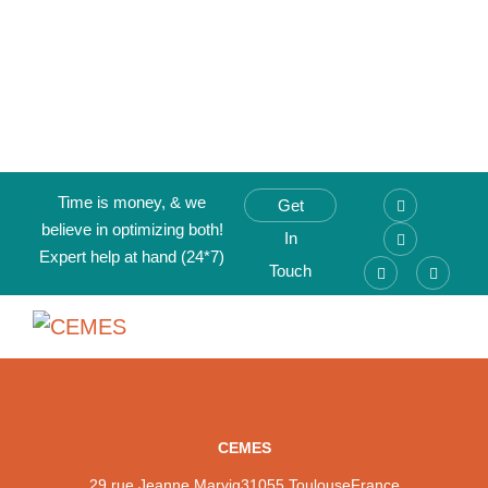
Time is money, & we
Get
believe in optimizing both!
In
Expert help at hand (24*7)
Touch
CEMES
29 rue Jeanne Marvig
31055 Toulouse
France