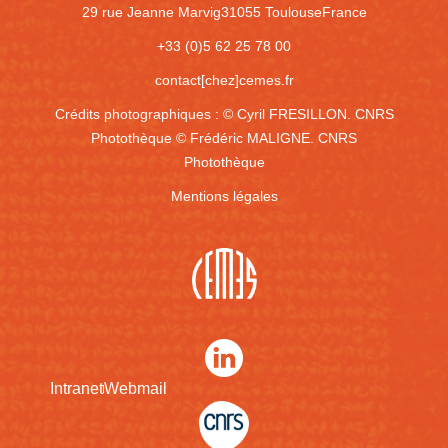
29 rue Jeanne Marvig
31055 Toulouse
France
+33 (0)5 62 25 78 00
contact[chez]cemes.fr
Crédits photographiques :
© Cyril FRESILLON. CNRS
Photothèque
© Frédéric MALIGNE. CNRS
Photothèque
Mentions légales
Intranet
Webmail