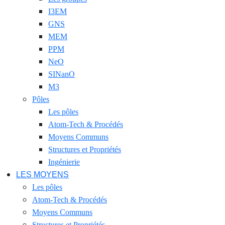
I3EM
GNS
MEM
PPM
NeO
SINanO
M3
Pôles
Les pôles
Atom-Tech & Procédés
Moyens Communs
Structures et Propriétés
Ingénierie
LES MOYENS
Les pôles
Atom-Tech & Procédés
Moyens Communs
Structures et Propriétés