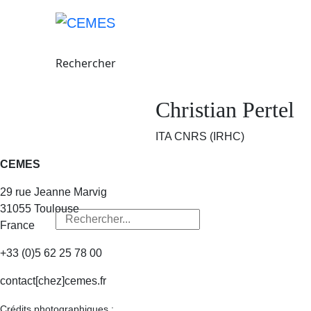
Rechercher
Christian Pertel
FR / EN
ITA CNRS (IRHC)
CEMES
Rechercher
29 rue Jeanne Marvig
31055 Toulouse
France
+33 (0)5 62 25 78 00
contact[chez]cemes.fr
Crédits photographiques :