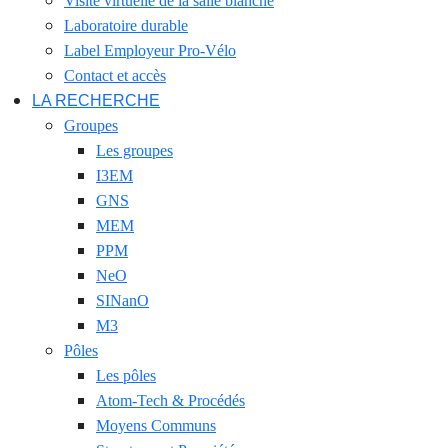
Visite virtuelle de la salle blanche
Laboratoire durable
Label Employeur Pro-Vélo
Contact et accès
LA RECHERCHE
Groupes
Les groupes
I3EM
GNS
MEM
PPM
NeO
SINanO
M3
Pôles
Les pôles
Atom-Tech & Procédés
Moyens Communs