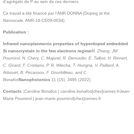
d’agrégats de P au sein de ces derniers.
Ce travail a été financé par l’ANR DONNA (Doping at the
Nanoscale, ANR-18-CE09-0034).
Publication :
Infrared nanoplasmonic properties of hyperdoped embedded
Si nanocrystals in the few electrons regime
M. Zhang, JM
Poumirol, N. Chery, C. Majorel, R. Demoulin, E. Talbot, H. Rinnert,
C. Girard, F. Cristiano, P. R. Wiecha, T. Hungria, V. Paillard, A.
Arbouet, B. Pécassou, F. Gourbilleau, and C.
Bonafos
Nanophotonics
11 (15), 3485 (2022)
Contacts :
Caroline Bonafos | caroline.bonafos[chez]cemes.fr
Jean-
Marie Poumirol | jean-marie.poumirol[chez]cemes.fr