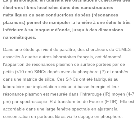
La plasmonique, en utilisant les oscillations collectives des
électrons libres localisées dans des nanostructures
métalliques ou semiconductrices dopées (résonances
plasmons) permet de manipuler la lumière à une échelle très
inférieure à sa longueur d’onde, jusqu’à des dimensions
nanométriques.
Dans une étude qui vient de paraître, des chercheurs du CEMES
associés à quatre autres laboratoires français, ont démontré
l’apparition de résonances plasmon de surface portées par de
petits (<10 nm) SiNCs dopés avec du phosphore (P) et enrobés
dans une matrice de silice
.
Ces SiNCs ont été fabriqués au
laboratoire par implantation ionique à basse énergie et leur
résonance plasmon est mesurée dans l’infrarouge (IR) moyen (4-7
µm) par spectroscopie IR à transformée de Fourier (FTIR). Elle est
accordable dans une large fenêtre spectrale en ajustant la
concentration en porteurs libres via le dopage en phosphore.