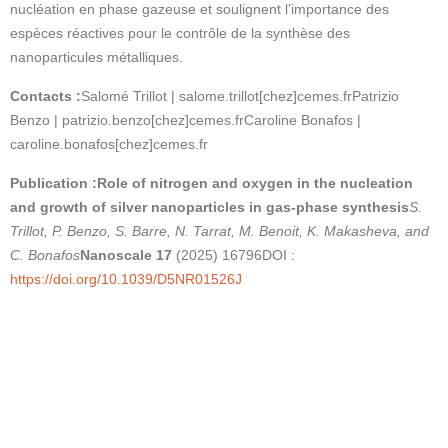
nucléation en phase gazeuse et soulignent l’importance des
espèces réactives pour le contrôle de la synthèse des
nanoparticules métalliques.
Contacts :
Salomé Trillot | salome.trillot[chez]cemes.fr
Patrizio
Benzo | patrizio.benzo[chez]cemes.fr
Caroline Bonafos |
caroline.bonafos[chez]cemes.fr
Publication :
Role of nitrogen and oxygen in the nucleation
and growth of silver nanoparticles in gas-phase synthesis
S.
Trillot, P. Benzo, S. Barre, N. Tarrat, M. Benoit, K. Makasheva, and
C. Bonafos
Nanoscale 17
(2025) 16796
DOI :
https://doi.org/10.1039/D5NR01526J