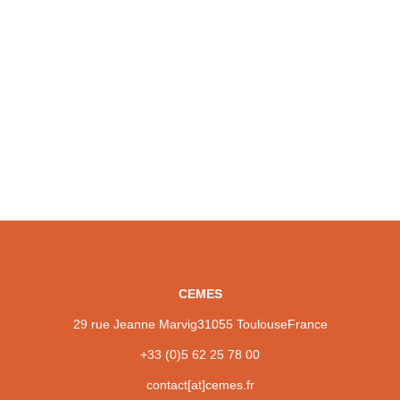
05
SEP
Laure NOE (AI)
CEMES
29 rue Jeanne Marvig
31055 Toulouse
France
+33 (0)5 62 25 78 00
contact[at]cemes.fr