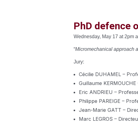
PhD defence o
Wednesday, May 17 at 2pm at 
“
Micromechanical approach and 
Jury:
Cécilie DUHAMEL – Profe
Guillaume KERMOUCHE – P
Eric ANDRIEU – Professeu
Philippe PAREIGE – Profe
Jean-Marie GATT – Dire
Marc LEGROS – Directeu